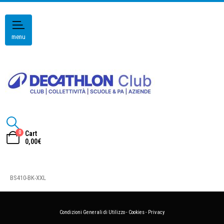
menu
0
Cart
0,00
€
BS410-BK-XXL
Condizioni Generali di Utilizzo
-
Cookies
-
Privacy