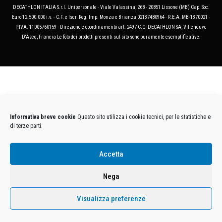
DECATHLON ITALIA S.r.l. Unipersonale - Viale Valassina, 268 - 20851 Lissone (MB) Cap. Soc.
Euro 12.500.000 i.v. - C.F. e Iscr. Reg. Imp. Monza e Brianza 02137480964 - R.E.A. MB-1370021 -
P.IVA. 11005760159 - Direzione e coordinamento art. 2497 C.C. DECATHLON SA, Villeneuve
D'Ascq, Francia Le foto dei prodotti presenti sul sito sono puramente esemplificative.
Informativa breve cookie
Questo sito utilizza i cookie tecnici, per le statistiche e
di terze parti.
Accetta
Nega
Visualizza preferenze