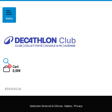
menu
0
Cart
0,00
€
BS410-DG-XL
Condizioni Generali di Utilizzo
-
Cookies
-
Privacy