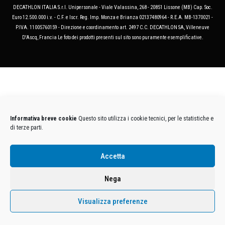
DECATHLON ITALIA S.r.l. Unipersonale - Viale Valassina, 268 - 20851 Lissone (MB) Cap. Soc.
Euro 12.500.000 i.v. - C.F. e Iscr. Reg. Imp. Monza e Brianza 02137480964 - R.E.A. MB-1370021 -
P.IVA. 11005760159 - Direzione e coordinamento art. 2497 C.C. DECATHLON SA, Villeneuve
D'Ascq, Francia Le foto dei prodotti presenti sul sito sono puramente esemplificative.
Informativa breve cookie
Questo sito utilizza i cookie tecnici, per le statistiche e
di terze parti.
Accetta
Nega
Visualizza preferenze