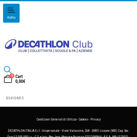
menu
0
Cart
0,00
€
BS410-MI-S
Condizioni Generali di Utilizzo
-
Cookies
-
Privacy
DECATHLON ITALIA S.r.l. Unipersonale - Viale Valassina, 268 - 20851 Lissone (MB) Cap. Soc.
Euro 12.500.000 i.v. - C.F. e Iscr. Reg. Imp. Monza e Brianza 02137480964 - R.E.A. MB-1370021 -