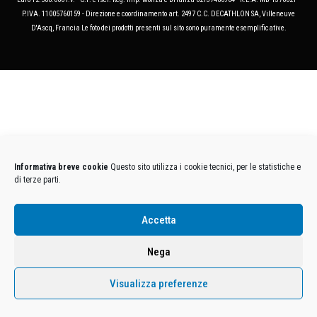
P.IVA. 11005760159 - Direzione e coordinamento art. 2497 C.C. DECATHLON SA, Villeneuve
D'Ascq, Francia Le foto dei prodotti presenti sul sito sono puramente esemplificative.
Informativa breve cookie
Questo sito utilizza i cookie tecnici, per le statistiche e
di terze parti.
Accetta
Nega
Visualizza preferenze