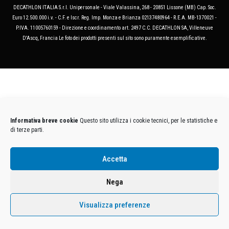
DECATHLON ITALIA S.r.l. Unipersonale - Viale Valassina, 268 - 20851 Lissone (MB) Cap. Soc.
Euro 12.500.000 i.v. - C.F. e Iscr. Reg. Imp. Monza e Brianza 02137480964 - R.E.A. MB-1370021 -
P.IVA. 11005760159 - Direzione e coordinamento art. 2497 C.C. DECATHLON SA, Villeneuve
D'Ascq, Francia Le foto dei prodotti presenti sul sito sono puramente esemplificative.
Informativa breve cookie
Questo sito utilizza i cookie tecnici, per le statistiche e
di terze parti.
Accetta
Nega
Visualizza preferenze