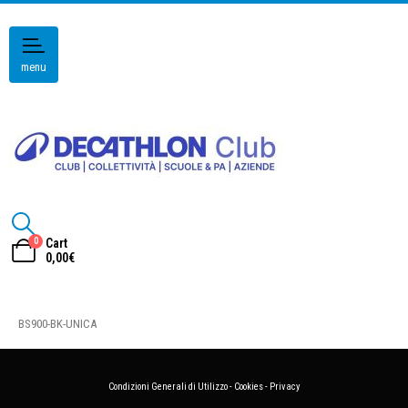
menu
0
Cart
0,00
€
BS900-BK-UNICA
Condizioni Generali di Utilizzo
-
Cookies
-
Privacy