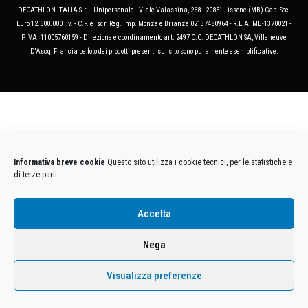
DECATHLON ITALIA S.r.l. Unipersonale - Viale Valassina, 268 - 20851 Lissone (MB) Cap. Soc.
Euro 12.500.000 i.v. - C.F. e Iscr. Reg. Imp. Monza e Brianza 02137480964 - R.E.A. MB-1370021 -
P.IVA. 11005760159 - Direzione e coordinamento art. 2497 C.C. DECATHLON SA, Villeneuve
D'Ascq, Francia Le foto dei prodotti presenti sul sito sono puramente esemplificative.
Informativa breve cookie
Questo sito utilizza i cookie tecnici, per le statistiche e
di terze parti.
Accetta
Nega
Visualizza preferenze