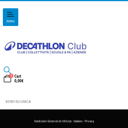
menu
0
Cart
0,00
€
BS901-DU-UNICA
Condizioni Generali di Utilizzo
-
Cookies
-
Privacy