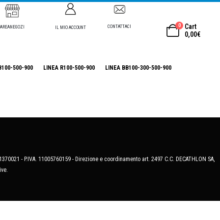
0
Cart
CONTATTACI
AREANEGOZI
IL MIO ACCOUNT
0,00
€
B100-500-900
LINEA R100-500-900
LINEA BB100-300-500-900
MB-1370021 - P.IVA. 11005760159 - Direzione e coordinamento art. 2497 C.C. DECATHLON SA,
ive.