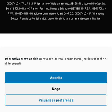
DECATHLON ITALIA S.r.l. Unipersonale - Viale Valassina, 268 - 20851 Lissone (MB) Cap. Soc.
Euro 12.500.000 i.v. - C.F. e Iscr. Reg. Imp. Monza e Brianza 02137480964 - R.E.A. MB-1370021 -
P.IVA. 11005760159 - Direzione e coordinamento art. 2497 C.C. DECATHLON SA, Villeneuve
D'Ascq, Francia Le foto dei prodotti presenti sul sito sono puramente esemplificative.
Informativa breve cookie
Questo sito utilizza i cookie tecnici, per le statistiche e
di terze parti.
Accetta
Nega
Visualizza preferenze