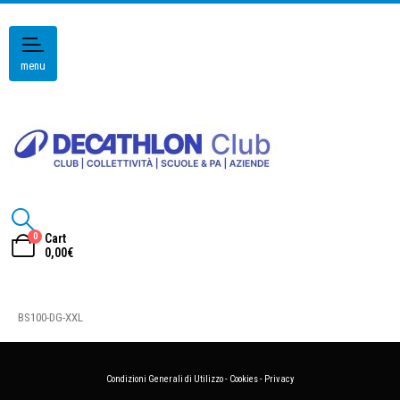
menu
0
Cart
0,00
€
BS100-DG-XXL
Condizioni Generali di Utilizzo
-
Cookies
-
Privacy