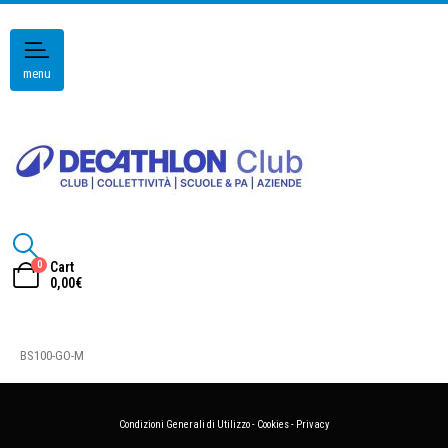
menu
0
Cart
0,00
€
BS100-GO-M
Condizioni Generali di Utilizzo
-
Cookies
-
Privacy