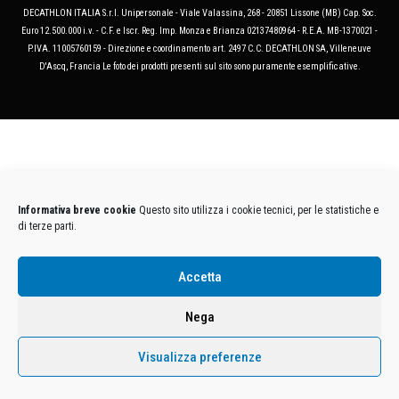
DECATHLON ITALIA S.r.l. Unipersonale - Viale Valassina, 268 - 20851 Lissone (MB) Cap. Soc.
Euro 12.500.000 i.v. - C.F. e Iscr. Reg. Imp. Monza e Brianza 02137480964 - R.E.A. MB-1370021 -
P.IVA. 11005760159 - Direzione e coordinamento art. 2497 C.C. DECATHLON SA, Villeneuve
D'Ascq, Francia Le foto dei prodotti presenti sul sito sono puramente esemplificative.
Informativa breve cookie
Questo sito utilizza i cookie tecnici, per le statistiche e
di terze parti.
Accetta
Nega
Visualizza preferenze