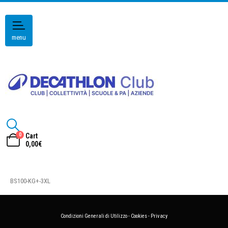
menu
0
Cart
0,00
€
BS100-KG+-3XL
Condizioni Generali di Utilizzo
-
Cookies
-
Privacy