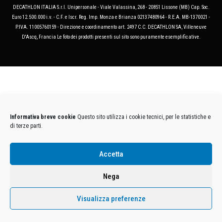
DECATHLON ITALIA S.r.l. Unipersonale - Viale Valassina, 268 - 20851 Lissone (MB) Cap. Soc.
Euro 12.500.000 i.v. - C.F. e Iscr. Reg. Imp. Monza e Brianza 02137480964 - R.E.A. MB-1370021 -
P.IVA. 11005760159 - Direzione e coordinamento art. 2497 C.C. DECATHLON SA, Villeneuve
D'Ascq, Francia Le foto dei prodotti presenti sul sito sono puramente esemplificative.
Informativa breve cookie
Questo sito utilizza i cookie tecnici, per le statistiche e
di terze parti.
Accetta
Nega
Visualizza preferenze