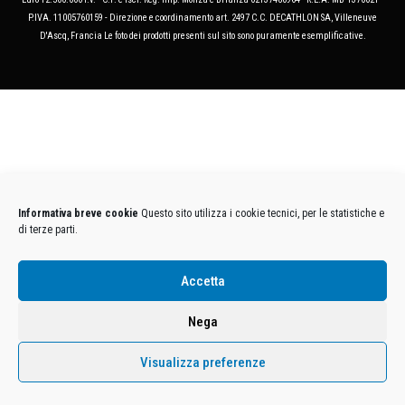
P.IVA. 11005760159 - Direzione e coordinamento art. 2497 C.C. DECATHLON SA, Villeneuve
D'Ascq, Francia Le foto dei prodotti presenti sul sito sono puramente esemplificative.
Informativa breve cookie
Questo sito utilizza i cookie tecnici, per le statistiche e
di terze parti.
Accetta
Nega
Visualizza preferenze