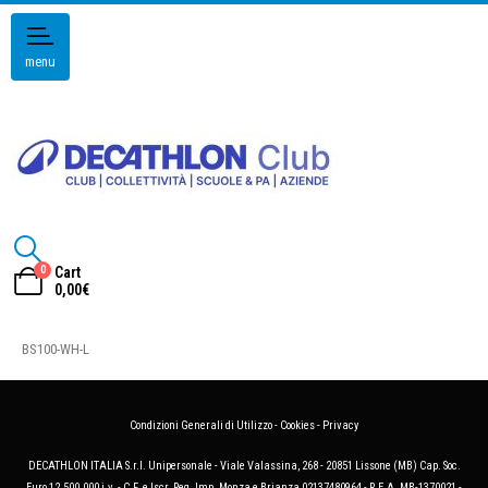
menu
0
Cart
0,00
€
BS100-WH-L
Condizioni Generali di Utilizzo
-
Cookies
-
Privacy
DECATHLON ITALIA S.r.l. Unipersonale - Viale Valassina, 268 - 20851 Lissone (MB) Cap. Soc.
Euro 12.500.000 i.v. - C.F. e Iscr. Reg. Imp. Monza e Brianza 02137480964 - R.E.A. MB-1370021 -