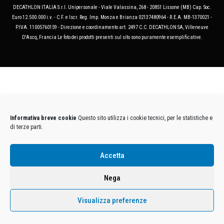
DECATHLON ITALIA S.r.l. Unipersonale - Viale Valassina, 268 - 20851 Lissone (MB) Cap. Soc.
Euro 12.500.000 i.v. - C.F. e Iscr. Reg. Imp. Monza e Brianza 02137480964 - R.E.A. MB-1370021 -
P.IVA. 11005760159 - Direzione e coordinamento art. 2497 C.C. DECATHLON SA, Villeneuve
D'Ascq, Francia Le foto dei prodotti presenti sul sito sono puramente esemplificative.
Informativa breve cookie
Questo sito utilizza i cookie tecnici, per le statistiche e
di terze parti.
Accetta
Nega
Visualizza preferenze