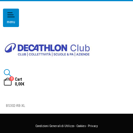
menu
0
Cart
0,00
€
BS302-RB-XL
Condizioni Generali di Utilizzo
-
Cookies
-
Privacy