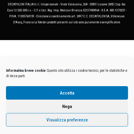
DECATHLON ITALIA S.r.l. Unipersonale - Viale Valassina, 268 - 20851 Lissone (MB) Cap. Soc.
Euro 12.500.000 i.v. - C.F. e Iscr. Reg. Imp. Monza e Brianza 02137480964 - R.E.A. MB-1370021 -
P.IVA. 11005760159 - Direzione e coordinamento art. 2497 C.C. DECATHLON SA, Villeneuve
D'Ascq, Francia Le foto dei prodotti presenti sul sito sono puramente esemplificative.
Informativa breve cookie
Questo sito utilizza i cookie tecnici, per le statistiche e
di terze parti.
Accetta
Nega
Visualizza preferenze