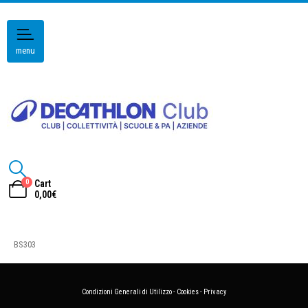
menu
0
Cart
0,00
€
BS303
Condizioni Generali di Utilizzo
-
Cookies
-
Privacy