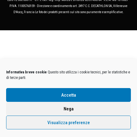
P.IVA. 11005760159 - Direzione e coordinamento art. 2497 C.C. DECATHLON SA, Villeneuve
D'Ascq, Francia Le foto dei prodotti presenti sul sito sono puramente esemplificative.
Informativa breve cookie
Questo sito utilizza i cookie tecnici, per le statistiche e
di terze parti.
Accetta
Nega
Visualizza preferenze