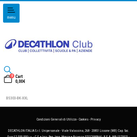
menu
0
Cart
0,00
€
BS303-BK-XXL
Condizioni Generali di Utilizzo
-
Cookies
-
Privacy
DECATHLON ITALIA S.r.l. Unipersonale - Viale Valassina, 268 - 20851 Lissone (MB) Cap. Soc.
Euro 12.500.000 i.v. - C.F. e Iscr. Reg. Imp. Monza e Brianza 02137480964 - R.E.A. MB-1370021 -