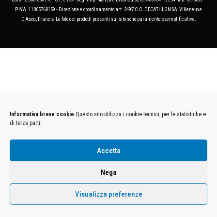
P.IVA. 11005760159 - Direzione e coordinamento art. 2497 C.C. DECATHLON SA, Villeneuve
D'Ascq, Francia Le foto dei prodotti presenti sul sito sono puramente esemplificative.
Informativa breve cookie
Questo sito utilizza i cookie tecnici, per le statistiche e
di terze parti.
Accetta
Nega
Visualizza preferenze