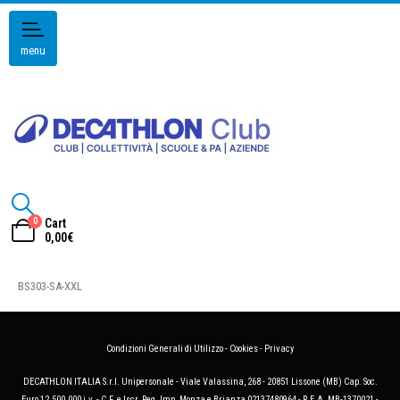
menu
0
Cart
0,00
€
BS303-SA-XXL
Condizioni Generali di Utilizzo
-
Cookies
-
Privacy
DECATHLON ITALIA S.r.l. Unipersonale - Viale Valassina, 268 - 20851 Lissone (MB) Cap. Soc.
Euro 12.500.000 i.v. - C.F. e Iscr. Reg. Imp. Monza e Brianza 02137480964 - R.E.A. MB-1370021 -