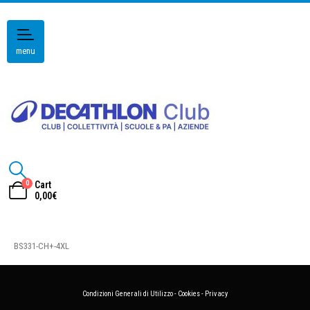
menu
0
Cart
0,00
€
BS331-CH+-4XL
Condizioni Generali di Utilizzo
-
Cookies
-
Privacy