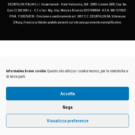
DECATHLON ITALIA S.r.l. Unipersonale - Viale Valassina, 268 - 20851 Lissone (MB) Cap. Soc.
Euro 12.500.000 i.v. - C.F. e Iscr. Reg. Imp. Monza e Brianza 02137480964 - R.E.A. MB-1370021 -
P.IVA. 11005760159 - Direzione e coordinamento art. 2497 C.C. DECATHLON SA, Villeneuve
D'Ascq, Francia Le foto dei prodotti presenti sul sito sono puramente esemplificative.
Informativa breve cookie
Questo sito utilizza i cookie tecnici, per le statistiche e
di terze parti.
Accetta
Nega
Visualizza preferenze