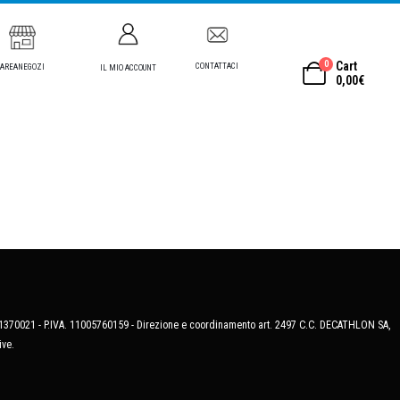
0
Cart
CONTATTACI
AREANEGOZI
IL MIO ACCOUNT
0,00
€
MB-1370021 - P.IVA. 11005760159 - Direzione e coordinamento art. 2497 C.C. DECATHLON SA,
ive.