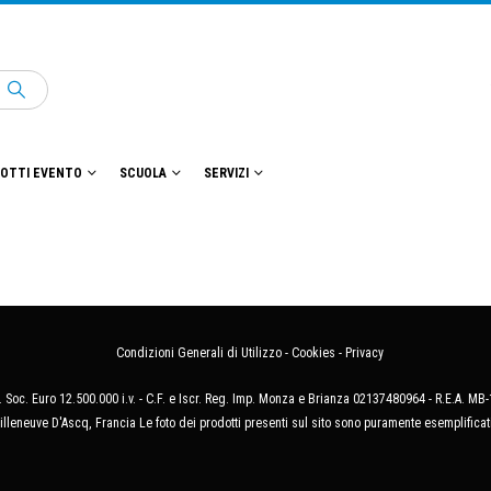
OTTI EVENTO
SCUOLA
SERVIZI
Condizioni Generali di Utilizzo
-
Cookies
-
Privacy
 Soc. Euro 12.500.000 i.v. - C.F. e Iscr. Reg. Imp. Monza e Brianza 02137480964 - R.E.A. 
illeneuve D'Ascq, Francia Le foto dei prodotti presenti sul sito sono puramente esemplificat