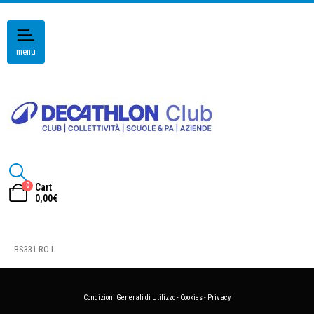
menu
0
Cart
0,00
€
BS331-RO-L
Condizioni Generali di Utilizzo
-
Cookies
-
Privacy