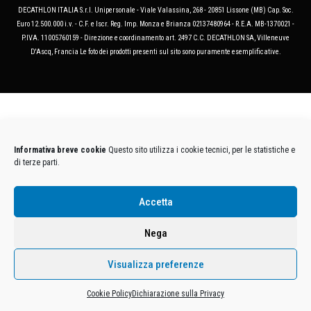
DECATHLON ITALIA S.r.l. Unipersonale - Viale Valassina, 268 - 20851 Lissone (MB) Cap. Soc.
Euro 12.500.000 i.v. - C.F. e Iscr. Reg. Imp. Monza e Brianza 02137480964 - R.E.A. MB-1370021 -
P.IVA. 11005760159 - Direzione e coordinamento art. 2497 C.C. DECATHLON SA, Villeneuve
D'Ascq, Francia Le foto dei prodotti presenti sul sito sono puramente esemplificative.
Informativa breve cookie
Questo sito utilizza i cookie tecnici, per le statistiche e
di terze parti.
Accetta
Nega
Visualizza preferenze
Cookie Policy
Dichiarazione sulla Privacy