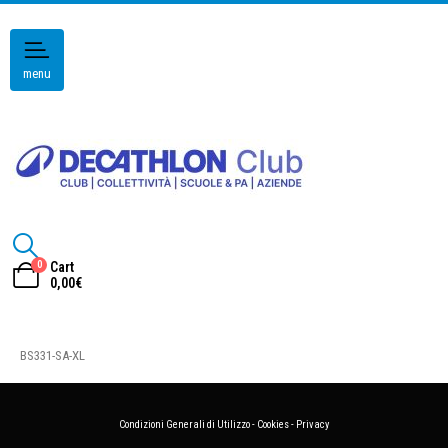
menu
0
Cart
0,00
€
BS331-SA-XL
Condizioni Generali di Utilizzo
-
Cookies
-
Privacy