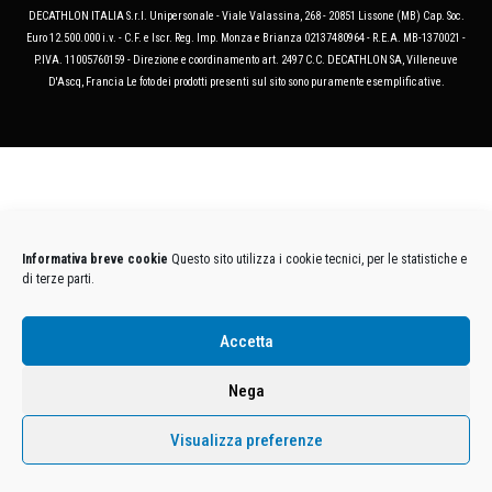
DECATHLON ITALIA S.r.l. Unipersonale - Viale Valassina, 268 - 20851 Lissone (MB) Cap. Soc.
Euro 12.500.000 i.v. - C.F. e Iscr. Reg. Imp. Monza e Brianza 02137480964 - R.E.A. MB-1370021 -
P.IVA. 11005760159 - Direzione e coordinamento art. 2497 C.C. DECATHLON SA, Villeneuve
D'Ascq, Francia Le foto dei prodotti presenti sul sito sono puramente esemplificative.
Informativa breve cookie
Questo sito utilizza i cookie tecnici, per le statistiche e
di terze parti.
Accetta
Nega
Visualizza preferenze