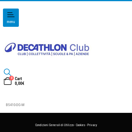
menu
0
Cart
0,00
€
BS410-DG-M
Condizioni Generali di Utilizzo
-
Cookies
-
Privacy