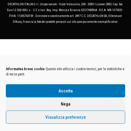
DECATHLON ITALIA S.r.l. Unipersonale - Viale Valassina, 268 - 20851 Lissone (MB) Cap. Soc.
Euro 12.500.000 i.v. - C.F. e Iscr. Reg. Imp. Monza e Brianza 02137480964 - R.E.A. MB-1370021 -
P.IVA. 11005760159 - Direzione e coordinamento art. 2497 C.C. DECATHLON SA, Villeneuve
D'Ascq, Francia Le foto dei prodotti presenti sul sito sono puramente esemplificative.
Informativa breve cookie
Questo sito utilizza i cookie tecnici, per le statistiche e
di terze parti.
Accetta
Nega
Visualizza preferenze