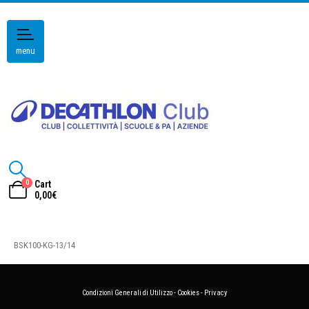
menu
0
Cart
0,00
€
BSK100-KG-13/14
Condizioni Generali di Utilizzo
-
Cookies
-
Privacy