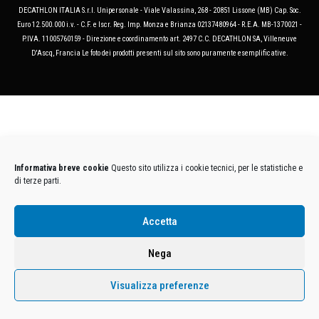
DECATHLON ITALIA S.r.l. Unipersonale - Viale Valassina, 268 - 20851 Lissone (MB) Cap. Soc.
Euro 12.500.000 i.v. - C.F. e Iscr. Reg. Imp. Monza e Brianza 02137480964 - R.E.A. MB-1370021 -
P.IVA. 11005760159 - Direzione e coordinamento art. 2497 C.C. DECATHLON SA, Villeneuve
D'Ascq, Francia Le foto dei prodotti presenti sul sito sono puramente esemplificative.
Informativa breve cookie
Questo sito utilizza i cookie tecnici, per le statistiche e
di terze parti.
Accetta
Nega
Visualizza preferenze