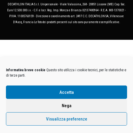
DECATHLON ITALIA S.r.l. Unipersonale - Viale Valassina, 268 - 20851 Lissone (MB) Cap. Soc.
Euro 12.500.000 i.v. - C.F. e Iscr. Reg. Imp. Monza e Brianza 02137480964 - R.E.A. MB-1370021 -
P.IVA. 11005760159 - Direzione e coordinamento art. 2497 C.C. DECATHLON SA, Villeneuve
D'Ascq, Francia Le foto dei prodotti presenti sul sito sono puramente esemplificative.
Informativa breve cookie
Questo sito utilizza i cookie tecnici, per le statistiche e
di terze parti.
Accetta
Nega
Visualizza preferenze