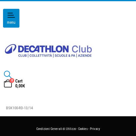
menu
0
Cart
0,00
€
BSK100-RD-13/14
Condizioni Generali di Utilizzo
-
Cookies
-
Privacy