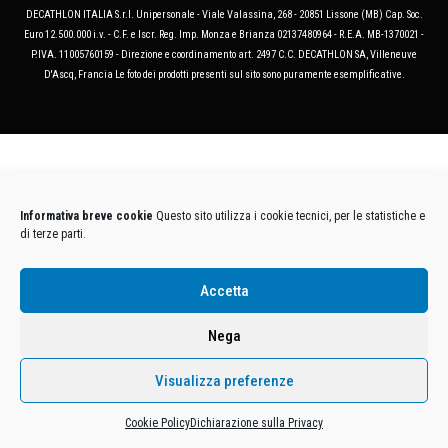
DECATHLON ITALIA S.r.l. Unipersonale - Viale Valassina, 268 - 20851 Lissone (MB) Cap. Soc.
Euro 12.500.000 i.v. - C.F. e Iscr. Reg. Imp. Monza e Brianza 02137480964 - R.E.A. MB-1370021 -
P.IVA. 11005760159 - Direzione e coordinamento art. 2497 C.C. DECATHLON SA, Villeneuve
D'Ascq, Francia Le foto dei prodotti presenti sul sito sono puramente esemplificative.
Informativa breve cookie
Questo sito utilizza i cookie tecnici, per le statistiche e
di terze parti.
Accetta
Nega
Visualizza preferenze
Cookie Policy
Dichiarazione sulla Privacy