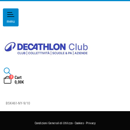
menu
0
Cart
0,00
€
BSK461-NY-9/10
Condizioni Generali di Utilizzo
-
Cookies
-
Privacy