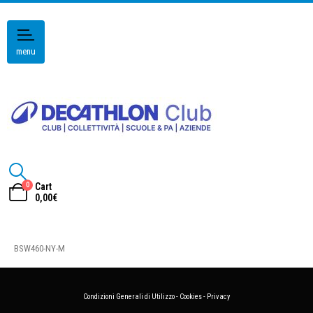
menu
0
Cart
0,00
€
BSW460-NY-M
Condizioni Generali di Utilizzo
-
Cookies
-
Privacy