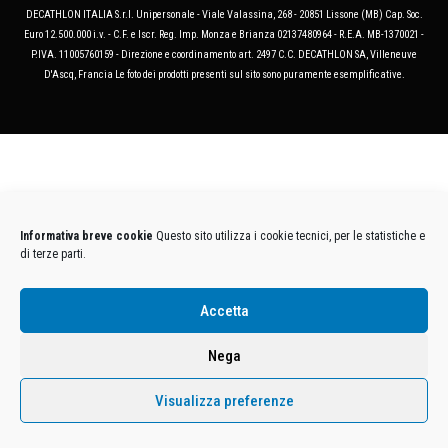
DECATHLON ITALIA S.r.l. Unipersonale - Viale Valassina, 268 - 20851 Lissone (MB) Cap. Soc.
Euro 12.500.000 i.v. - C.F. e Iscr. Reg. Imp. Monza e Brianza 02137480964 - R.E.A. MB-1370021 -
P.IVA. 11005760159 - Direzione e coordinamento art. 2497 C.C. DECATHLON SA, Villeneuve
D'Ascq, Francia Le foto dei prodotti presenti sul sito sono puramente esemplificative.
Informativa breve cookie
Questo sito utilizza i cookie tecnici, per le statistiche e
di terze parti.
Accetta
Nega
Visualizza preferenze