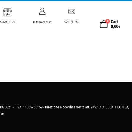
0
Cart
CONTATTACI
AREANEGOZI
IL MIO ACCOUNT
0,00
€
MB-1370021 - P.IVA. 11005760159 - Direzione e coordinamento art. 2497 C.C. DECATHLON SA,
ive.