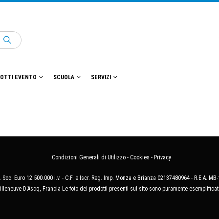
OTTI EVENTO
SCUOLA
SERVIZI
Condizioni Generali di Utilizzo
-
Cookies
-
Privacy
 Soc. Euro 12.500.000 i.v. - C.F. e Iscr. Reg. Imp. Monza e Brianza 02137480964 - R.E.A. 
illeneuve D'Ascq, Francia Le foto dei prodotti presenti sul sito sono puramente esemplificat