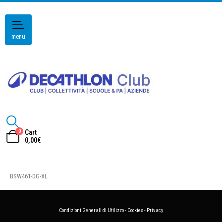
menu
0
Cart
0,00
€
BSW461-DG-XL
Condizioni Generali di Utilizzo
-
Cookies
-
Privacy