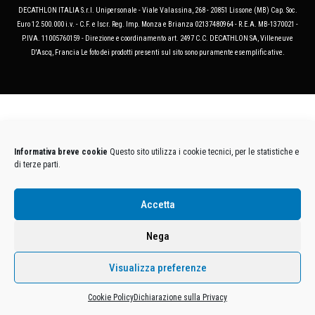
DECATHLON ITALIA S.r.l. Unipersonale - Viale Valassina, 268 - 20851 Lissone (MB) Cap. Soc.
Euro 12.500.000 i.v. - C.F. e Iscr. Reg. Imp. Monza e Brianza 02137480964 - R.E.A. MB-1370021 -
P.IVA. 11005760159 - Direzione e coordinamento art. 2497 C.C. DECATHLON SA, Villeneuve
D'Ascq, Francia Le foto dei prodotti presenti sul sito sono puramente esemplificative.
Informativa breve cookie
Questo sito utilizza i cookie tecnici, per le statistiche e
di terze parti.
Accetta
Nega
Visualizza preferenze
Cookie Policy
Dichiarazione sulla Privacy