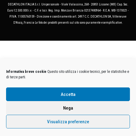
DECATHLON ITALIA S.r.l. Unipersonale - Viale Valassina, 268 - 20851 Lissone (MB) Cap. Soc.
Euro 12.500.000 i.v. - C.F. e Iscr. Reg. Imp. Monza e Brianza 02137480964 - R.E.A. MB-1370021 -
P.IVA. 11005760159 - Direzione e coordinamento art. 2497 C.C. DECATHLON SA, Villeneuve
D'Ascq, Francia Le foto dei prodotti presenti sul sito sono puramente esemplificative.
Informativa breve cookie
Questo sito utilizza i cookie tecnici, per le statistiche e
di terze parti.
Accetta
Nega
Visualizza preferenze