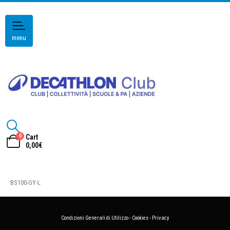
menu
0
Cart
0,00
€
BS100-GY-L
Condizioni Generali di Utilizzo
-
Cookies
-
Privacy