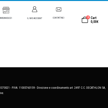
0
Cart
CONTATTACI
AREANEGOZI
IL MIO ACCOUNT
0,00
€
MB-1370021 - P.IVA. 11005760159 - Direzione e coordinamento art. 2497 C.C. DECATHLON SA,
ive.