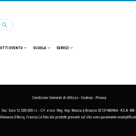
OTTI EVENTO
SCUOLA
SERVIZI
Condizioni Generali di Utilizzo
-
Cookies
-
Privacy
 Soc. Euro 12.500.000 i.v. - C.F. e Iscr. Reg. Imp. Monza e Brianza 02137480964 - R.E.A. 
illeneuve D'Ascq, Francia Le foto dei prodotti presenti sul sito sono puramente esemplificat