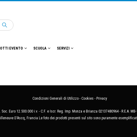
OTTI EVENTO
SCUOLA
SERVIZI
Condizioni Generali di Utilizzo
-
Cookies
-
Privacy
 Soc. Euro 12.500.000 i.v. - C.F. e Iscr. Reg. Imp. Monza e Brianza 02137480964 - R.E.A. 
illeneuve D'Ascq, Francia Le foto dei prodotti presenti sul sito sono puramente esemplificat