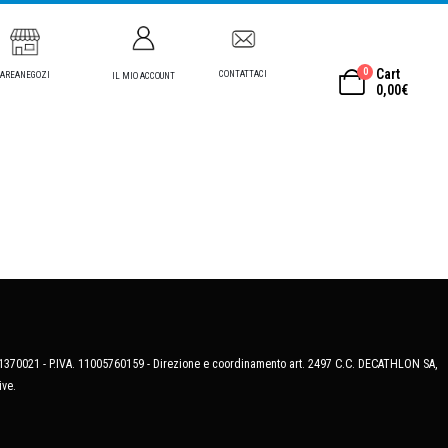
0
Cart
CONTATTACI
AREANEGOZI
IL MIO ACCOUNT
0,00
€
MB-1370021 - P.IVA. 11005760159 - Direzione e coordinamento art. 2497 C.C. DECATHLON SA,
ive.