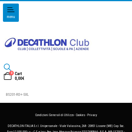
menu
0
Cart
0,00
€
BS201-RD+-5XL
Condizioni Generali di Utilizzo
-
Cookies
-
Privacy
DECATHLON ITALIA S.r.l. Unipersonale - Viale Valassina, 268 - 20851 Lissone (MB) Cap. Soc.
Euro 12.500.000 i.v. - C.F. e Iscr. Reg. Imp. Monza e Brianza 02137480964 - R.E.A. MB-1370021 -