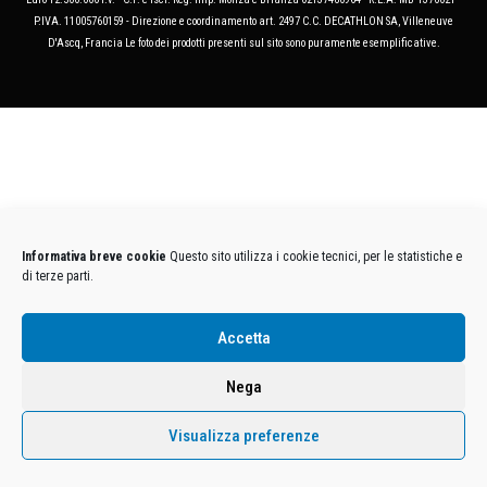
P.IVA. 11005760159 - Direzione e coordinamento art. 2497 C.C. DECATHLON SA, Villeneuve
D'Ascq, Francia Le foto dei prodotti presenti sul sito sono puramente esemplificative.
Informativa breve cookie
Questo sito utilizza i cookie tecnici, per le statistiche e
di terze parti.
Accetta
Nega
Visualizza preferenze