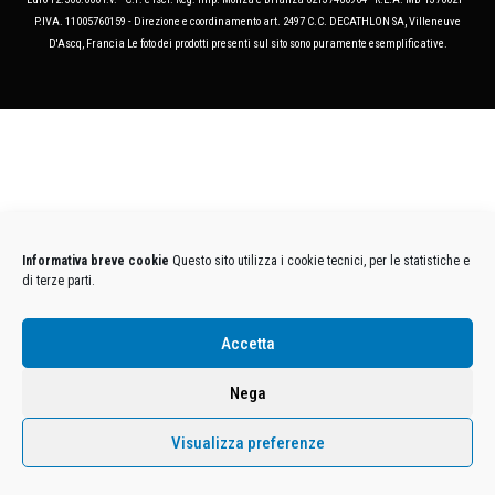
P.IVA. 11005760159 - Direzione e coordinamento art. 2497 C.C. DECATHLON SA, Villeneuve
D'Ascq, Francia Le foto dei prodotti presenti sul sito sono puramente esemplificative.
Informativa breve cookie
Questo sito utilizza i cookie tecnici, per le statistiche e
di terze parti.
Accetta
Nega
Visualizza preferenze