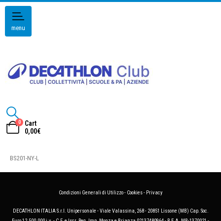
menu
0
Cart
0,00
€
BS201-NY-L
Condizioni Generali di Utilizzo
-
Cookies
-
Privacy
DECATHLON ITALIA S.r.l. Unipersonale - Viale Valassina, 268 - 20851 Lissone (MB) Cap. Soc.
Euro 12.500.000 i.v. - C.F. e Iscr. Reg. Imp. Monza e Brianza 02137480964 - R.E.A. MB-1370021 -