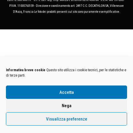
P.IVA. 11005760159 - Direzione e coordinamento art. 2497 C.C. DECATHLON SA, Villeneuve
D'Ascq, Francia Le foto dei prodotti presenti sul sito sono puramente esemplificative.
Informativa breve cookie
Questo sito utilizza i cookie tecnici, per le statistiche e
di terze parti.
Accetta
Nega
Visualizza preferenze