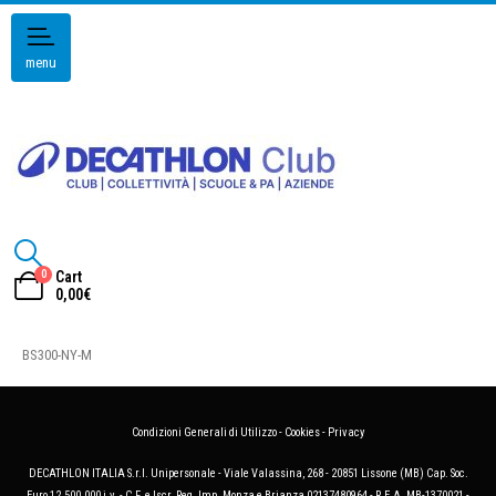
menu
0
Cart
0,00
€
BS300-NY-M
Condizioni Generali di Utilizzo
-
Cookies
-
Privacy
DECATHLON ITALIA S.r.l. Unipersonale - Viale Valassina, 268 - 20851 Lissone (MB) Cap. Soc.
Euro 12.500.000 i.v. - C.F. e Iscr. Reg. Imp. Monza e Brianza 02137480964 - R.E.A. MB-1370021 -