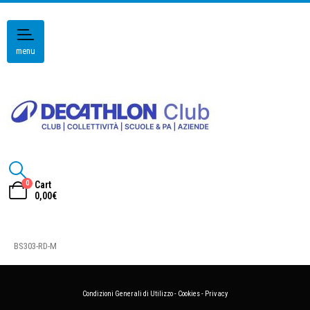
menu
0
Cart
0,00
€
BS303-RD-M
Condizioni Generali di Utilizzo
-
Cookies
-
Privacy