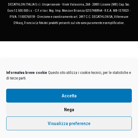
DECATHLON ITALIA S.r.l. Unipersonale - Viale Valassina, 268 - 20851 Lissone (MB) Cap. Soc.
Euro 12.500.000 i.v. - C.F. e Iscr. Reg. Imp. Monza e Brianza 02137480964 - R.E.A. MB-1370021 -
P.IVA. 11005760159 - Direzione e coordinamento art. 2497 C.C. DECATHLON SA, Villeneuve
D'Ascq, Francia Le foto dei prodotti presenti sul sito sono puramente esemplificative.
Informativa breve cookie
Questo sito utilizza i cookie tecnici, per le statistiche e
di terze parti.
Accetta
Nega
Visualizza preferenze