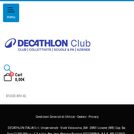
menu
0
Cart
0,00
€
BS303-WH-XL
Condizioni Generali di Utilizzo
-
Cookies
-
Privacy
DECATHLON ITALIA S.r.l. Unipersonale - Viale Valassina, 268 - 20851 Lissone (MB) Cap. Soc.
Euro 12.500.000 i.v. - C.F. e Iscr. Reg. Imp. Monza e Brianza 02137480964 - R.E.A. MB-1370021 -