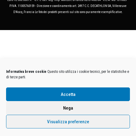
P.IVA. 11005760159 - Direzione e coordinamento art. 2497 C.C. DECATHLON SA, Villeneuve
D'Ascq, Francia Le foto dei prodotti presenti sul sito sono puramente esemplificative.
Informativa breve cookie
Questo sito utilizza i cookie tecnici, per le statistiche e
di terze parti.
Accetta
Nega
Visualizza preferenze