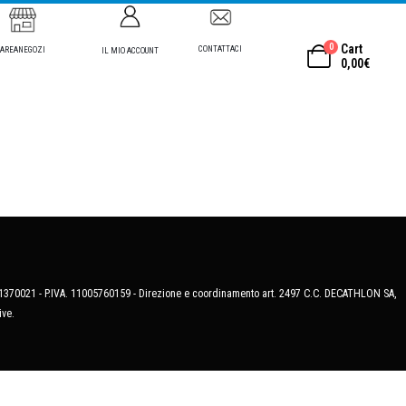
0
Cart
CONTATTACI
AREANEGOZI
IL MIO ACCOUNT
0,00
€
MB-1370021 - P.IVA. 11005760159 - Direzione e coordinamento art. 2497 C.C. DECATHLON SA,
ive.