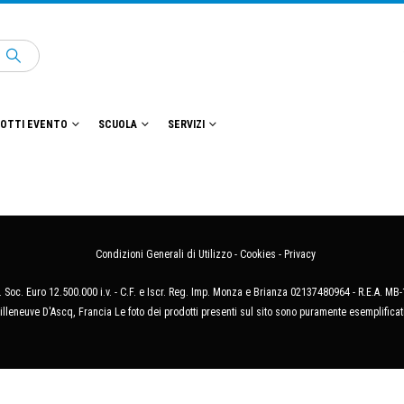
OTTI EVENTO
SCUOLA
SERVIZI
Condizioni Generali di Utilizzo
-
Cookies
-
Privacy
 Soc. Euro 12.500.000 i.v. - C.F. e Iscr. Reg. Imp. Monza e Brianza 02137480964 - R.E.A. 
illeneuve D'Ascq, Francia Le foto dei prodotti presenti sul sito sono puramente esemplificat