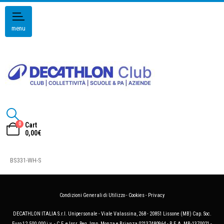
menu
0
Cart
0,00
€
BS331-WH-S
Condizioni Generali di Utilizzo
-
Cookies
-
Privacy
DECATHLON ITALIA S.r.l. Unipersonale - Viale Valassina, 268 - 20851 Lissone (MB) Cap. Soc.
Euro 12.500.000 i.v. - C.F. e Iscr. Reg. Imp. Monza e Brianza 02137480964 - R.E.A. MB-1370021 -