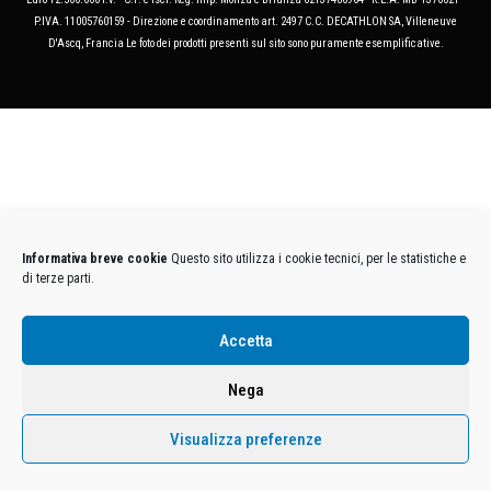
P.IVA. 11005760159 - Direzione e coordinamento art. 2497 C.C. DECATHLON SA, Villeneuve
D'Ascq, Francia Le foto dei prodotti presenti sul sito sono puramente esemplificative.
Informativa breve cookie
Questo sito utilizza i cookie tecnici, per le statistiche e
di terze parti.
Accetta
Nega
Visualizza preferenze