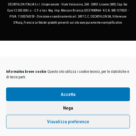
DECATHLON ITALIA S.r.l. Unipersonale - Viale Valassina, 268 - 20851 Lissone (MB) Cap. Soc.
Euro 12.500.000 i.v. - C.F. e Iscr. Reg. Imp. Monza e Brianza 02137480964 - R.E.A. MB-1370021 -
P.IVA. 11005760159 - Direzione e coordinamento art. 2497 C.C. DECATHLON SA, Villeneuve
D'Ascq, Francia Le foto dei prodotti presenti sul sito sono puramente esemplificative.
Informativa breve cookie
Questo sito utilizza i cookie tecnici, per le statistiche e
di terze parti.
Accetta
Nega
Visualizza preferenze