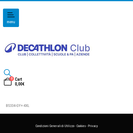
menu
0
Cart
0,00
€
BS334-GY+-4XL
Condizioni Generali di Utilizzo
-
Cookies
-
Privacy