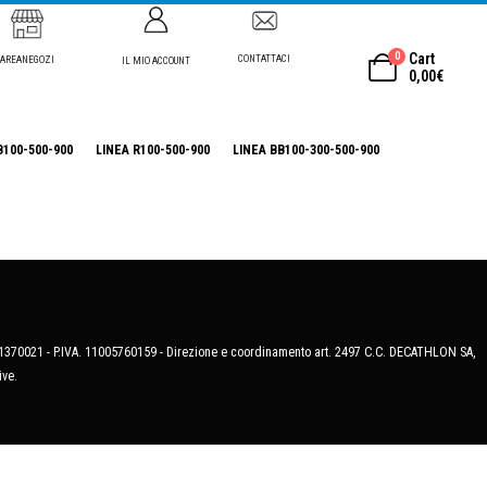
0
Cart
CONTATTACI
AREANEGOZI
IL MIO ACCOUNT
0,00
€
B100-500-900
LINEA R100-500-900
LINEA BB100-300-500-900
MB-1370021 - P.IVA. 11005760159 - Direzione e coordinamento art. 2497 C.C. DECATHLON SA,
ive.