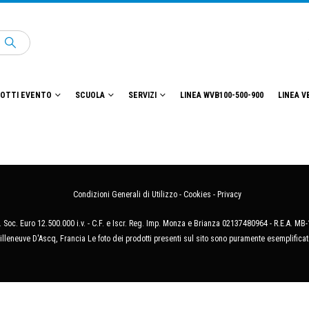
OTTI EVENTO
SCUOLA
SERVIZI
LINEA WVB100-500-900
LINEA V
Condizioni Generali di Utilizzo
-
Cookies
-
Privacy
 Soc. Euro 12.500.000 i.v. - C.F. e Iscr. Reg. Imp. Monza e Brianza 02137480964 - R.E.A. 
illeneuve D'Ascq, Francia Le foto dei prodotti presenti sul sito sono puramente esemplificat