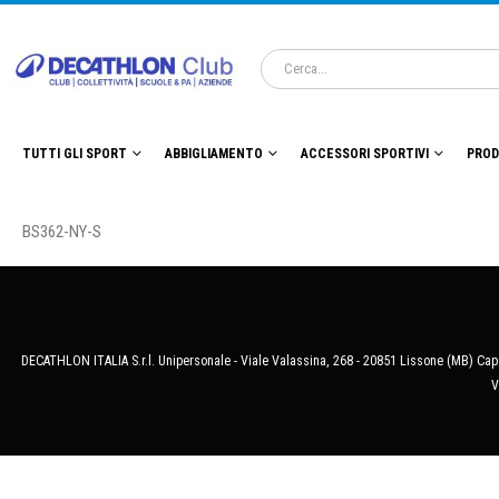
TUTTI GLI SPORT
ABBIGLIAMENTO
ACCESSORI SPORTIVI
PROD
BS362-NY-S
DECATHLON ITALIA S.r.l. Unipersonale - Viale Valassina, 268 - 20851 Lissone (MB) Cap.
V