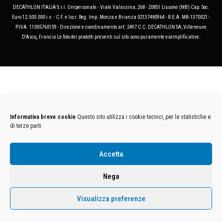
DECATHLON ITALIA S.r.l. Unipersonale - Viale Valassina, 268 - 20851 Lissone (MB) Cap. Soc.
Euro 12.500.000 i.v. - C.F. e Iscr. Reg. Imp. Monza e Brianza 02137480964 - R.E.A. MB-1370021 -
P.IVA. 11005760159 - Direzione e coordinamento art. 2497 C.C. DECATHLON SA, Villeneuve
D'Ascq, Francia Le foto dei prodotti presenti sul sito sono puramente esemplificative.
Informativa breve cookie
Questo sito utilizza i cookie tecnici, per le statistiche e
di terze parti.
Accetta
Nega
Visualizza preferenze