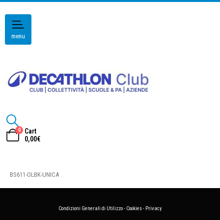
menu
0
Cart
0,00
€
BS611-OLBK-UNICA
Condizioni Generali di Utilizzo
-
Cookies
-
Privacy