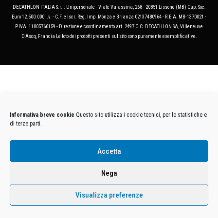
DECATHLON ITALIA S.r.l. Unipersonale - Viale Valassina, 268 - 20851 Lissone (MB) Cap. Soc.
Euro 12.500.000 i.v. - C.F. e Iscr. Reg. Imp. Monza e Brianza 02137480964 - R.E.A. MB-1370021 -
P.IVA. 11005760159 - Direzione e coordinamento art. 2497 C.C. DECATHLON SA, Villeneuve
D'Ascq, Francia Le foto dei prodotti presenti sul sito sono puramente esemplificative.
Informativa breve cookie
Questo sito utilizza i cookie tecnici, per le statistiche e
di terze parti.
Accetta
Nega
Visualizza preferenze