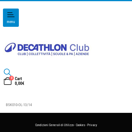
menu
0
Cart
0,00
€
BSK010-OL-13/14
Condizioni Generali di Utilizzo
-
Cookies
-
Privacy