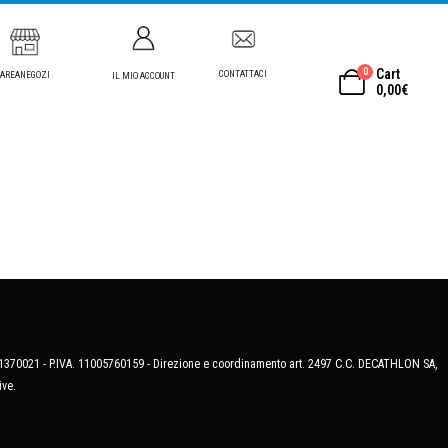
0
Cart
CONTATTACI
AREANEGOZI
IL MIO ACCOUNT
0,00
€
MB-1370021 - P.IVA. 11005760159 - Direzione e coordinamento art. 2497 C.C. DECATHLON SA,
ive.