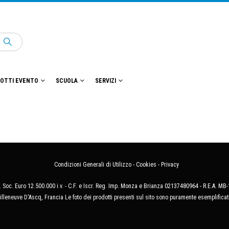
OTTI EVENTO
SCUOLA
SERVIZI
Condizioni Generali di Utilizzo
-
Cookies
-
Privacy
 Soc. Euro 12.500.000 i.v. - C.F. e Iscr. Reg. Imp. Monza e Brianza 02137480964 - R.E.A. 
illeneuve D'Ascq, Francia Le foto dei prodotti presenti sul sito sono puramente esemplificat