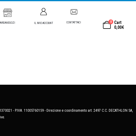
0
Cart
CONTATTACI
AREANEGOZI
IL MIO ACCOUNT
0,00
€
MB-1370021 - P.IVA. 11005760159 - Direzione e coordinamento art. 2497 C.C. DECATHLON SA,
ive.