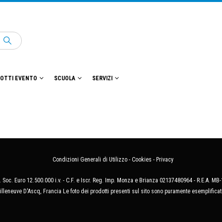
OTTI EVENTO
SCUOLA
SERVIZI
Condizioni Generali di Utilizzo
-
Cookies
-
Privacy
 Soc. Euro 12.500.000 i.v. - C.F. e Iscr. Reg. Imp. Monza e Brianza 02137480964 - R.E.A. 
illeneuve D'Ascq, Francia Le foto dei prodotti presenti sul sito sono puramente esemplificat