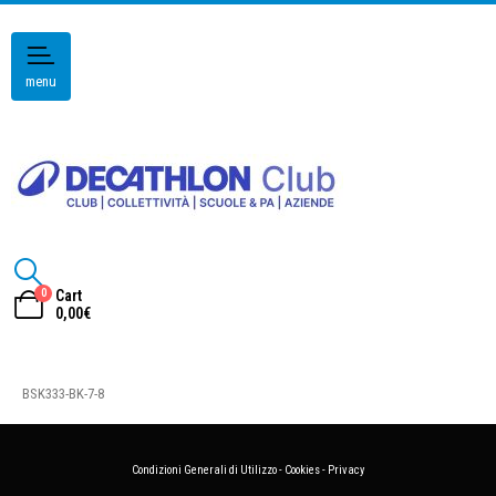
menu
0
Cart
0,00
€
BSK333-BK-7-8
Condizioni Generali di Utilizzo
-
Cookies
-
Privacy