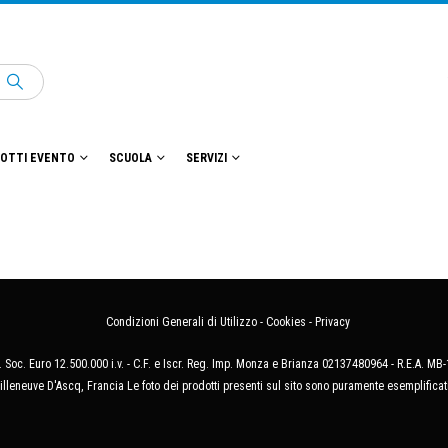
OTTI EVENTO
SCUOLA
SERVIZI
Condizioni Generali di Utilizzo
-
Cookies
-
Privacy
 Soc. Euro 12.500.000 i.v. - C.F. e Iscr. Reg. Imp. Monza e Brianza 02137480964 - R.E.A. 
illeneuve D'Ascq, Francia Le foto dei prodotti presenti sul sito sono puramente esemplificat