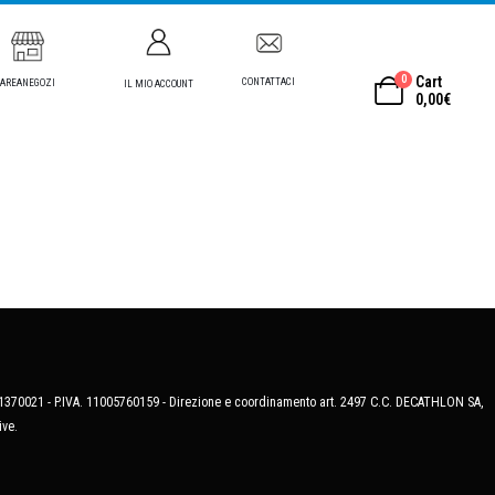
0
Cart
CONTATTACI
AREANEGOZI
IL MIO ACCOUNT
0,00
€
MB-1370021 - P.IVA. 11005760159 - Direzione e coordinamento art. 2497 C.C. DECATHLON SA,
ive.