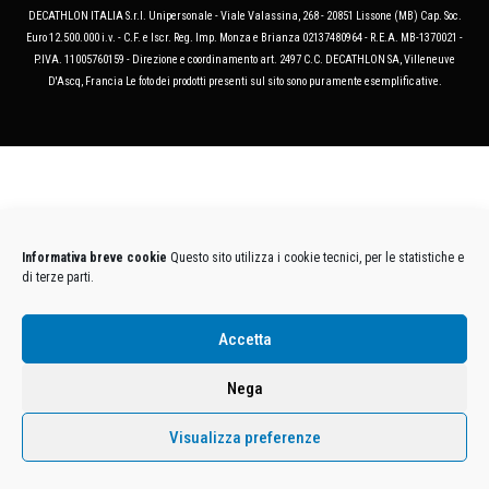
DECATHLON ITALIA S.r.l. Unipersonale - Viale Valassina, 268 - 20851 Lissone (MB) Cap. Soc.
Euro 12.500.000 i.v. - C.F. e Iscr. Reg. Imp. Monza e Brianza 02137480964 - R.E.A. MB-1370021 -
P.IVA. 11005760159 - Direzione e coordinamento art. 2497 C.C. DECATHLON SA, Villeneuve
D'Ascq, Francia Le foto dei prodotti presenti sul sito sono puramente esemplificative.
Informativa breve cookie
Questo sito utilizza i cookie tecnici, per le statistiche e
di terze parti.
Accetta
Nega
Visualizza preferenze