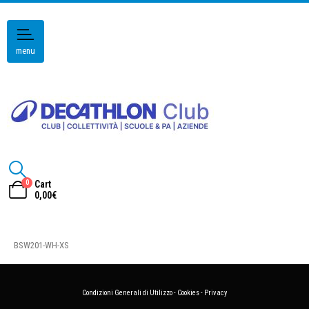
menu
0
Cart
0,00
€
BSW201-WH-XS
Condizioni Generali di Utilizzo
-
Cookies
-
Privacy