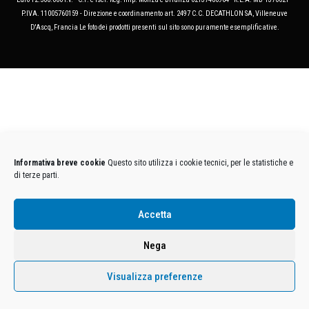
P.IVA. 11005760159 - Direzione e coordinamento art. 2497 C.C. DECATHLON SA, Villeneuve
D'Ascq, Francia Le foto dei prodotti presenti sul sito sono puramente esemplificative.
Informativa breve cookie
Questo sito utilizza i cookie tecnici, per le statistiche e
di terze parti.
Accetta
Nega
Visualizza preferenze