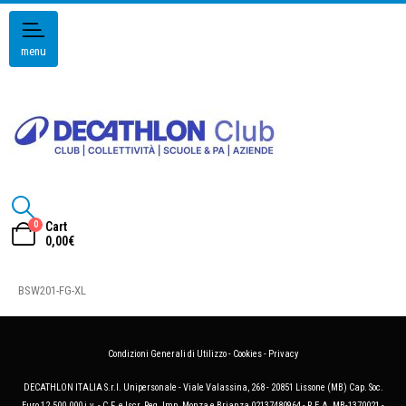
menu
0
Cart
0,00
€
BSW201-FG-XL
Condizioni Generali di Utilizzo
-
Cookies
-
Privacy
DECATHLON ITALIA S.r.l. Unipersonale - Viale Valassina, 268 - 20851 Lissone (MB) Cap. Soc.
Euro 12.500.000 i.v. - C.F. e Iscr. Reg. Imp. Monza e Brianza 02137480964 - R.E.A. MB-1370021 -