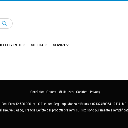
OTTI EVENTO
SCUOLA
SERVIZI
Condizioni Generali di Utilizzo
-
Cookies
-
Privacy
 Soc. Euro 12.500.000 i.v. - C.F. e Iscr. Reg. Imp. Monza e Brianza 02137480964 - R.E.A. 
illeneuve D'Ascq, Francia Le foto dei prodotti presenti sul sito sono puramente esemplificat