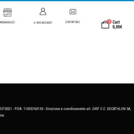
0
Cart
CONTATTACI
AREANEGOZI
IL MIO ACCOUNT
0,00
€
MB-1370021 - P.IVA. 11005760159 - Direzione e coordinamento art. 2497 C.C. DECATHLON SA,
ive.