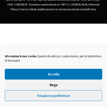
P.IVA. 11005760159 - Direzione e coordinamento art. 2497 C.C. DECATHLON SA, Villeneuve
D'Ascq, Francia Le foto dei prodotti presenti sul sito sono puramente esemplificative.
Informativa breve cookie
Questo sito utilizza i cookie tecnici, per le statistiche e
di terze parti.
Accetta
Nega
Visualizza preferenze