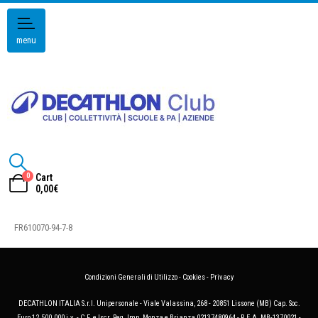
menu
0
Cart
0,00
€
FR610070-94-7-8
Condizioni Generali di Utilizzo
-
Cookies
-
Privacy
DECATHLON ITALIA S.r.l. Unipersonale - Viale Valassina, 268 - 20851 Lissone (MB) Cap. Soc.
Euro 12.500.000 i.v. - C.F. e Iscr. Reg. Imp. Monza e Brianza 02137480964 - R.E.A. MB-1370021 -