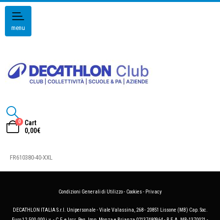
menu
0
Cart
0,00
€
FR610380-40-XXL
Condizioni Generali di Utilizzo
-
Cookies
-
Privacy
DECATHLON ITALIA S.r.l. Unipersonale - Viale Valassina, 268 - 20851 Lissone (MB) Cap. Soc.
Euro 12.500.000 i.v. - C.F. e Iscr. Reg. Imp. Monza e Brianza 02137480964 - R.E.A. MB-1370021 -