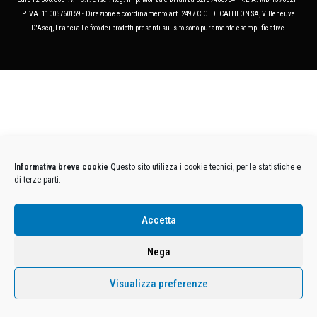
P.IVA. 11005760159 - Direzione e coordinamento art. 2497 C.C. DECATHLON SA, Villeneuve
D'Ascq, Francia Le foto dei prodotti presenti sul sito sono puramente esemplificative.
Informativa breve cookie
Questo sito utilizza i cookie tecnici, per le statistiche e
di terze parti.
Accetta
Nega
Visualizza preferenze