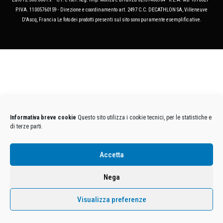
P.IVA. 11005760159 - Direzione e coordinamento art. 2497 C.C. DECATHLON SA, Villeneuve
D'Ascq, Francia Le foto dei prodotti presenti sul sito sono puramente esemplificative.
Informativa breve cookie
Questo sito utilizza i cookie tecnici, per le statistiche e
di terze parti.
Accetta
Nega
Visualizza preferenze