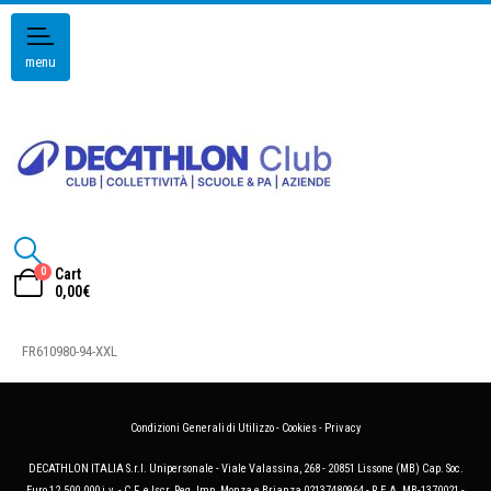
menu
0
Cart
0,00
€
FR610980-94-XXL
Condizioni Generali di Utilizzo
-
Cookies
-
Privacy
DECATHLON ITALIA S.r.l. Unipersonale - Viale Valassina, 268 - 20851 Lissone (MB) Cap. Soc.
Euro 12.500.000 i.v. - C.F. e Iscr. Reg. Imp. Monza e Brianza 02137480964 - R.E.A. MB-1370021 -