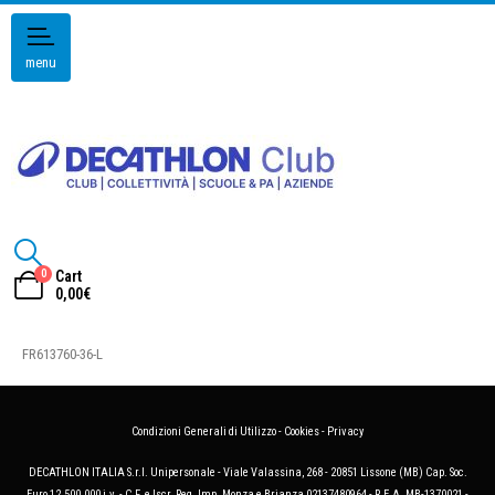
menu
0
Cart
0,00
€
FR613760-36-L
Condizioni Generali di Utilizzo
-
Cookies
-
Privacy
DECATHLON ITALIA S.r.l. Unipersonale - Viale Valassina, 268 - 20851 Lissone (MB) Cap. Soc.
Euro 12.500.000 i.v. - C.F. e Iscr. Reg. Imp. Monza e Brianza 02137480964 - R.E.A. MB-1370021 -