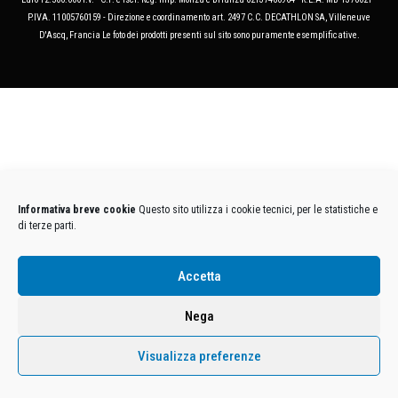
P.IVA. 11005760159 - Direzione e coordinamento art. 2497 C.C. DECATHLON SA, Villeneuve
D'Ascq, Francia Le foto dei prodotti presenti sul sito sono puramente esemplificative.
Informativa breve cookie
Questo sito utilizza i cookie tecnici, per le statistiche e
di terze parti.
Accetta
Nega
Visualizza preferenze